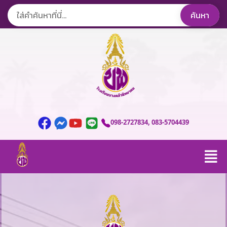
098-2727834
, 083-5704439