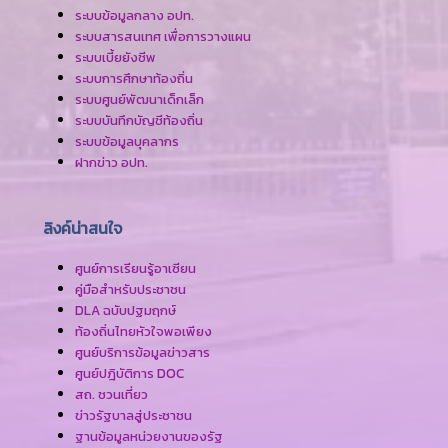
ระบบข้อมูลกลาง อปท.
ระบบสารสนเทศ เพื่อการวางแผน
ระบบเบี้ยยังชีพ
ระบบการศึกษาท้องถิ่น
ระบบศูนย์พัฒนาเด็กเล็ก
ระบบบันทึกบัญชีท้องถิ่น
ระบบข้อมูลบุคลากร
ฝากข่าว อปท.
ลิงค์น่าสนใจ
ศูนย์การเรียนรู้อาเซียน
คู่มือสำหรับประชาชน
DLA ฉบับปฐมฤกษ์
ท้องถิ่นไทยหัวใจพอเพียง
ศูนย์บริการข้อมูลข่าวสาร
ศูนย์ปฎิบัติการ DOC
สถ. ชวนเที่ยว
ข่าวรัฐบาลสู่ประชาชน
ฐานข้อมูลหน่วยงานของรัฐ