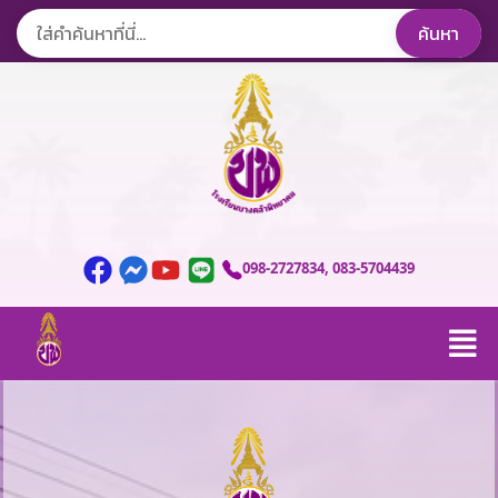
098-2727834
, 083-5704439