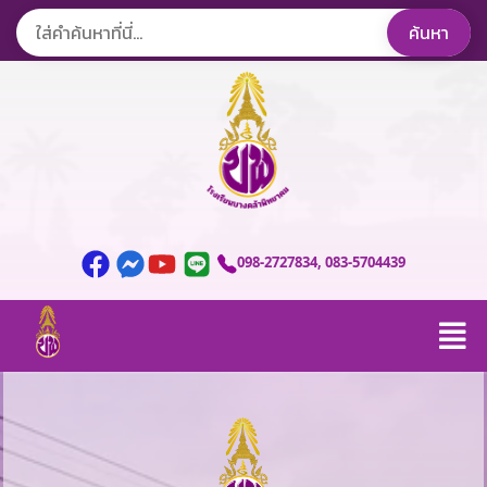
098-2727834
, 083-5704439