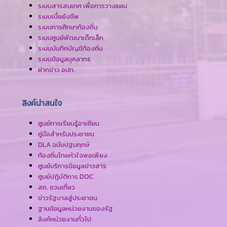
ระบบสารสนเทศ เพื่อการวางแผน
ระบบเบี้ยยังชีพ
ระบบการศึกษาท้องถิ่น
ระบบศูนย์พัฒนาเด็กเล็ก
ระบบบันทึกบัญชีท้องถิ่น
ระบบข้อมูลบุคลากร
ฝากข่าว อปท.
ลิงค์น่าสนใจ
ศูนย์การเรียนรู้อาเซียน
คู่มือสำหรับประชาชน
DLA ฉบับปฐมฤกษ์
ท้องถิ่นไทยหัวใจพอเพียง
ศูนย์บริการข้อมูลข่าวสาร
ศูนย์ปฎิบัติการ DOC
สถ. ชวนเที่ยว
ข่าวรัฐบาลสู่ประชาชน
ฐานข้อมูลหน่วยงานของรัฐ
ลิงค์หน่วยงานทั่วไป