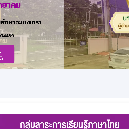
ิทยาคม
มศึกษาฉะเชิงเทรา
704439