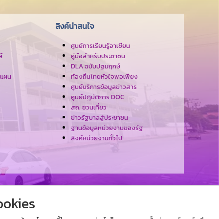
ลิงค์น่าสนใจ
ศูนย์การเรียนรู้อาเซียน
์
คู่มือสำหรับประชาชน
DLA ฉบับปฐมฤกษ์
งแผน
ท้องถิ่นไทยหัวใจพอเพียง
ศูนย์บริการข้อมูลข่าวสาร
ศูนย์ปฎิบัติการ DOC
สถ. ชวนเที่ยว
ข่าวรัฐบาลสู่ประชาชน
ฐานข้อมูลหน่วยงานของรัฐ
ลิงค์หน่วยงานทั่วไป
ookies
บล บางคล้า อำเภอบางคล้า ฉะเชิงเทรา 24120
038-451138, 098-2727834, 091-1094629