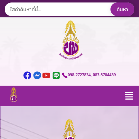
098-2727834
, 083-5704439