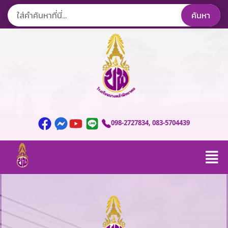
098-2727834
, 083-5704439