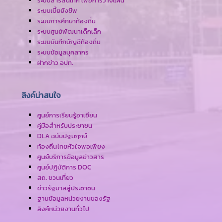
ระบบสารสนเทศ เพื่อการวางแผน
ระบบเบี้ยยังชีพ
ระบบการศึกษาท้องถิ่น
ระบบศูนย์พัฒนาเด็กเล็ก
ระบบบันทึกบัญชีท้องถิ่น
ระบบข้อมูลบุคลากร
ฝากข่าว อปท.
ลิงค์น่าสนใจ
ศูนย์การเรียนรู้อาเซียน
คู่มือสำหรับประชาชน
DLA ฉบับปฐมฤกษ์
ท้องถิ่นไทยหัวใจพอเพียง
ศูนย์บริการข้อมูลข่าวสาร
ศูนย์ปฎิบัติการ DOC
สถ. ชวนเที่ยว
ข่าวรัฐบาลสู่ประชาชน
ฐานข้อมูลหน่วยงานของรัฐ
ลิงค์หน่วยงานทั่วไป