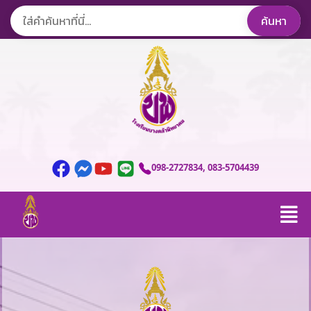
098-2727834
, 083-5704439